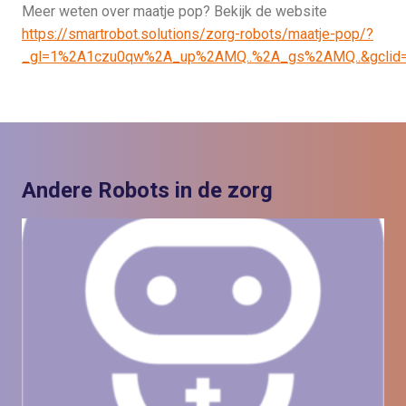
Meer weten over maatje pop? Bekijk de website
https://smartrobot.solutions/zorg-robots/maatje-pop/?
_gl=1%2A1czu0qw%2A_up%2AMQ..%2A_gs%2AMQ..&gcli
Andere Robots in de zorg