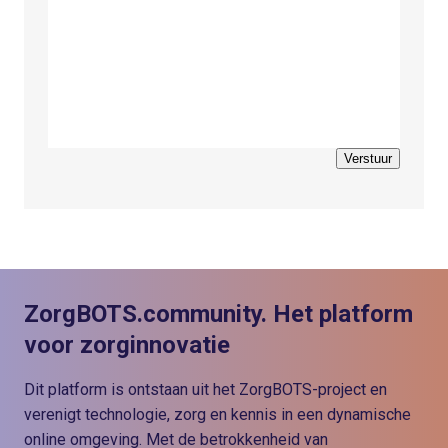
Verstuur
ZorgBOTS.community. Het platform
voor zorginnovatie
Dit platform is ontstaan uit het ZorgBOTS-project en
verenigt technologie, zorg en kennis in een dynamische
online omgeving. Met de betrokkenheid van