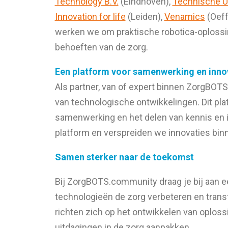
Technology B.V.
(Eindhoven),
Technische Un
Innovation for life
(Leiden),
Venamics
(Oeff
werken we om praktische robotica-oplossin
behoeften van de zorg.
Een platform voor samenwerking en inno
Als partner, van of expert binnen ZorgBOTS
van technologische ontwikkelingen. Dit pla
samenwerking en het delen van kennis en 
platform en verspreiden we innovaties bin
Samen sterker naar de toekomst
Bij ZorgBOTS.community draag je bij aan 
technologieën de zorg verbeteren en tran
richten zich op het ontwikkelen van oplos
uitdagingen in de zorg aanpakken.